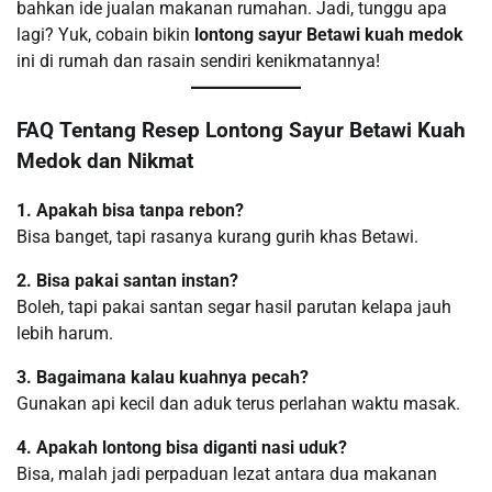
bahkan ide jualan makanan rumahan. Jadi, tunggu apa
lagi? Yuk, cobain bikin
lontong sayur Betawi kuah medok
ini di rumah dan rasain sendiri kenikmatannya!
FAQ Tentang Resep Lontong Sayur Betawi Kuah
Medok dan Nikmat
1. Apakah bisa tanpa rebon?
Bisa banget, tapi rasanya kurang gurih khas Betawi.
2. Bisa pakai santan instan?
Boleh, tapi pakai santan segar hasil parutan kelapa jauh
lebih harum.
3. Bagaimana kalau kuahnya pecah?
Gunakan api kecil dan aduk terus perlahan waktu masak.
4. Apakah lontong bisa diganti nasi uduk?
Bisa, malah jadi perpaduan lezat antara dua makanan