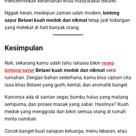
mencerminkan keramahan khas masyarakat Betawi.
Nggak heran, meskipun zaman udah modern,
lontong
sayur Betawi kuah medok dan nikmat
tetap jadi hidangan
yang melekat di hati banyak orang.
Kesimpulan
Nah, sekarang kamu udah tahu rahasia bikin
resep
lontong sayur
Betawi kuah medok dan nikmat
versi
rumahan. Dengan bahan sederhana, kamu bisa ciptain cita
rasa khas Betawi yang gurih, kental, dan aromatik banget.
Kuncinya ada di santan segar, bumbu halus yang matang
sempurna, dan proses masak yang sabar. Hasilnya? Kuah
medok yang menggoda dan bikin semua orang di rumah
minta nambah.
Cocok banget buat sarapan keluarga, menu lebaran, atau