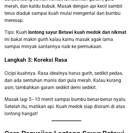
merah, dan kaldu bubuk. Masak dengan api kecil sambil
terus diaduk sampai kuah mulai mengental dan bumbu
meresap.
Tips: Kuah
lontong sayur Betawi kuah medok dan nikmat
ini bakal makin gurih kalau kamu masak agak lama
sampai minyak santannya naik ke permukaan.
Langkah 3: Koreksi Rasa
Cicipi kuahnya. Rasa idealnya harus gurih, sedikit pedas,
dan ada sentuhan manis dari gula merah. Kalau kurang
asin, tambahkan garam sedikit demi sedikit.
Masak lagi 5–10 menit sampai bumbu benar-benar nyatu.
Setelah itu, matikan api. Kuah medok siap disiram di atas
lontong hangat!