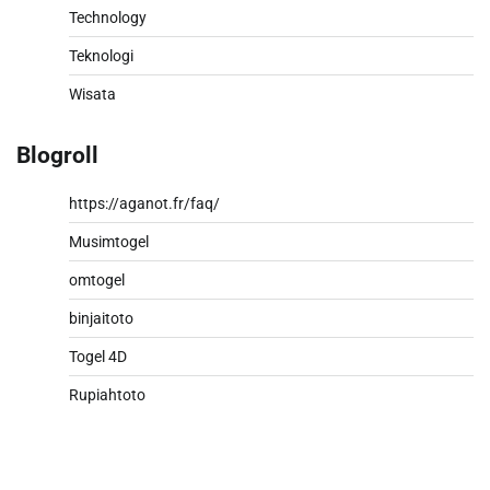
Technology
Teknologi
Wisata
Blogroll
https://aganot.fr/faq/
Musimtogel
omtogel
binjaitoto
Togel 4D
Rupiahtoto