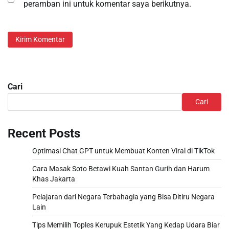
peramban ini untuk komentar saya berikutnya.
Cari
Cari
Recent Posts
Optimasi Chat GPT untuk Membuat Konten Viral di TikTok
Cara Masak Soto Betawi Kuah Santan Gurih dan Harum
Khas Jakarta
Pelajaran dari Negara Terbahagia yang Bisa Ditiru Negara
Lain
Tips Memilih Toples Kerupuk Estetik Yang Kedap Udara Biar