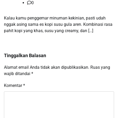
0
Kalau kamu penggemar minuman kekinian, pasti udah
nggak asing sama es kopi susu gula aren. Kombinasi rasa
pahit kopi yang khas, susu yang creamy, dan […]
Tinggalkan Balasan
Alamat email Anda tidak akan dipublikasikan.
Ruas yang
wajib ditandai
*
Komentar
*