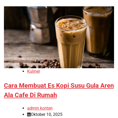
Kuliner
Cara Membuat Es Kopi Susu Gula Aren
Ala Cafe Di Rumah
admin konten
Oktober 10, 2025