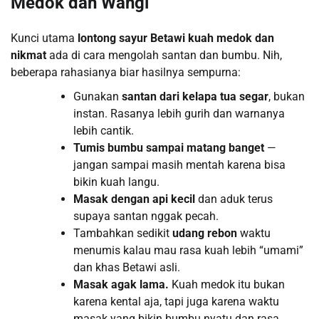
Medok dan Wangi
Kunci utama
lontong sayur Betawi kuah medok dan
nikmat
ada di cara mengolah santan dan bumbu. Nih,
beberapa rahasianya biar hasilnya sempurna:
Gunakan
santan dari kelapa tua segar
, bukan
instan. Rasanya lebih gurih dan warnanya
lebih cantik.
Tumis bumbu sampai matang banget
—
jangan sampai masih mentah karena bisa
bikin kuah langu.
Masak dengan api kecil
dan aduk terus
supaya santan nggak pecah.
Tambahkan sedikit
udang rebon
waktu
menumis kalau mau rasa kuah lebih “umami”
dan khas Betawi asli.
Masak agak lama.
Kuah medok itu bukan
karena kental aja, tapi juga karena waktu
masak yang bikin bumbu nyatu dan rasa