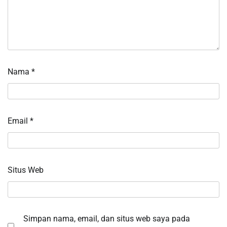
Nama
*
Email
*
Situs Web
Simpan nama, email, dan situs web saya pada