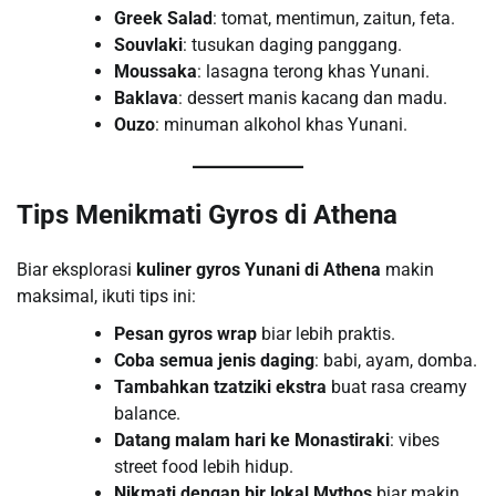
Greek Salad
: tomat, mentimun, zaitun, feta.
Souvlaki
: tusukan daging panggang.
Moussaka
: lasagna terong khas Yunani.
Baklava
: dessert manis kacang dan madu.
Ouzo
: minuman alkohol khas Yunani.
Tips Menikmati Gyros di Athena
Biar eksplorasi
kuliner gyros Yunani di Athena
makin
maksimal, ikuti tips ini:
Pesan gyros wrap
biar lebih praktis.
Coba semua jenis daging
: babi, ayam, domba.
Tambahkan tzatziki ekstra
buat rasa creamy
balance.
Datang malam hari ke Monastiraki
: vibes
street food lebih hidup.
Nikmati dengan bir lokal Mythos
biar makin