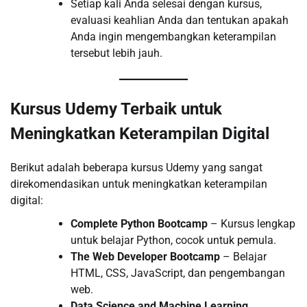
Setiap kali Anda selesai dengan kursus,
evaluasi keahlian Anda dan tentukan apakah
Anda ingin mengembangkan keterampilan
tersebut lebih jauh.
Kursus Udemy Terbaik untuk
Meningkatkan Keterampilan Digital
Berikut adalah beberapa kursus Udemy yang sangat
direkomendasikan untuk meningkatkan keterampilan
digital:
Complete Python Bootcamp
– Kursus lengkap
untuk belajar Python, cocok untuk pemula.
The Web Developer Bootcamp
– Belajar
HTML, CSS, JavaScript, dan pengembangan
web.
Data Science and Machine Learning