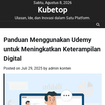
Skip
Sabtu, Agustus 8, 2026
Kubetop
to
content
Ulasan, Ide, dan Inovasi dalam Satu Platform.
Panduan Menggunakan Udemy
untuk Meningkatkan Keterampilan
Digital
Posted on
Juli 29, 2025
by
admin konten