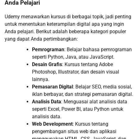
Anda Pelajari
Udemy menawarkan kursus di berbagai topik, jadi penting
untuk menentukan keterampilan digital apa yang ingin
Anda pelajari. Berikut adalah beberapa kategori populer
yang dapat Anda pertimbangkan:
Pemrograman
: Belajar bahasa pemrograman
seperti Python, Java, atau JavaScript.
Desain Grafis
: Kursus tentang Adobe
Photoshop, Illustrator, dan desain visual
lainnya.
Pemasaran Digital
: Belajar SEO, media sosial,
iklan berbayar, dan strategi pemasaran digital.
Analisis Data
: Menguasai alat analisis data
seperti Excel, Power BI, atau Python untuk
analisis data.
Web Development
: Kursus tentang
pengembangan situs web dan aplikasi
menggunakan HTML, CSS, JavaScript, dan