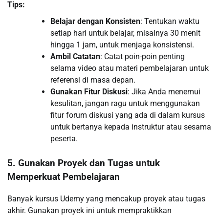
Tips:
Belajar dengan Konsisten
: Tentukan waktu
setiap hari untuk belajar, misalnya 30 menit
hingga 1 jam, untuk menjaga konsistensi.
Ambil Catatan
: Catat poin-poin penting
selama video atau materi pembelajaran untuk
referensi di masa depan.
Gunakan Fitur Diskusi
: Jika Anda menemui
kesulitan, jangan ragu untuk menggunakan
fitur forum diskusi yang ada di dalam kursus
untuk bertanya kepada instruktur atau sesama
peserta.
5. Gunakan Proyek dan Tugas untuk
Memperkuat Pembelajaran
Banyak kursus Udemy yang mencakup proyek atau tugas
akhir. Gunakan proyek ini untuk mempraktikkan