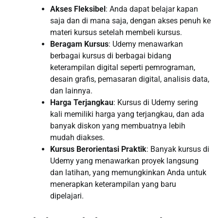
Akses Fleksibel
: Anda dapat belajar kapan
saja dan di mana saja, dengan akses penuh ke
materi kursus setelah membeli kursus.
Beragam Kursus
: Udemy menawarkan
berbagai kursus di berbagai bidang
keterampilan digital seperti pemrograman,
desain grafis, pemasaran digital, analisis data,
dan lainnya.
Harga Terjangkau
: Kursus di Udemy sering
kali memiliki harga yang terjangkau, dan ada
banyak diskon yang membuatnya lebih
mudah diakses.
Kursus Berorientasi Praktik
: Banyak kursus di
Udemy yang menawarkan proyek langsung
dan latihan, yang memungkinkan Anda untuk
menerapkan keterampilan yang baru
dipelajari.