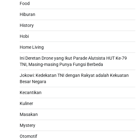
Food
Hiburan
History
Hobi
Home Living
Ini Deretan Drone yang Ikut Parade Alutsista HUT Ke-79
TNI, Masing-masing Punya Fungsi Berbeda
Jokowi: Kedekatan TNI dengan Rakyat adalah Kekuatan
Besar Negara
Kecantikan
Kuliner
Masakan
Mystery
Otomotif