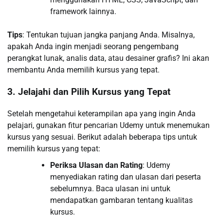
framework lainnya.
Tips
: Tentukan tujuan jangka panjang Anda. Misalnya,
apakah Anda ingin menjadi seorang pengembang
perangkat lunak, analis data, atau desainer grafis? Ini akan
membantu Anda memilih kursus yang tepat.
3. Jelajahi dan Pilih Kursus yang Tepat
Setelah mengetahui keterampilan apa yang ingin Anda
pelajari, gunakan fitur pencarian Udemy untuk menemukan
kursus yang sesuai. Berikut adalah beberapa tips untuk
memilih kursus yang tepat:
Periksa Ulasan dan Rating
: Udemy
menyediakan rating dan ulasan dari peserta
sebelumnya. Baca ulasan ini untuk
mendapatkan gambaran tentang kualitas
kursus.