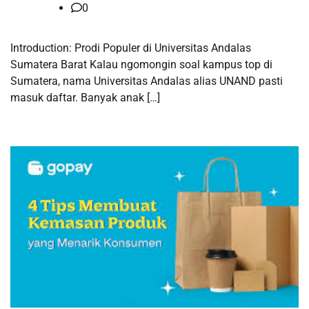
0
Introduction: Prodi Populer di Universitas Andalas
Sumatera Barat Kalau ngomongin soal kampus top di
Sumatera, nama Universitas Andalas alias UNAND pasti
masuk daftar. Banyak anak […]