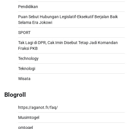
Pendidikan
Puan Sebut Hubungan Legislatif-Eksekutif Berjalan Baik
Selama Era Jokowi
SPORT
Tak Lagi di DPR, Cak Imin Disebut Tetap Jadi Komandan
Fraksi PKB
Technology
Teknologi
Wisata
Blogroll
https://aganot.fr/faq/
Musimtogel
omtogel