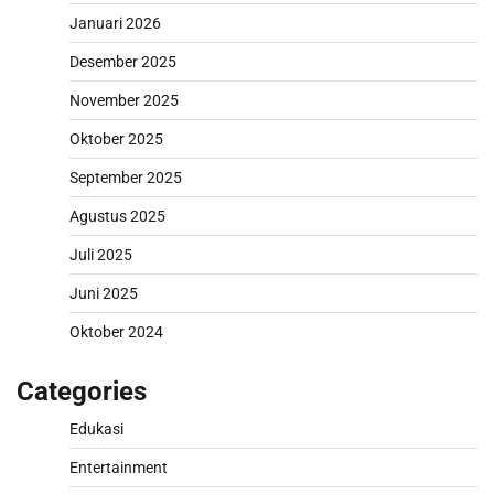
Januari 2026
Desember 2025
November 2025
Oktober 2025
September 2025
Agustus 2025
Juli 2025
Juni 2025
Oktober 2024
Categories
Edukasi
Entertainment