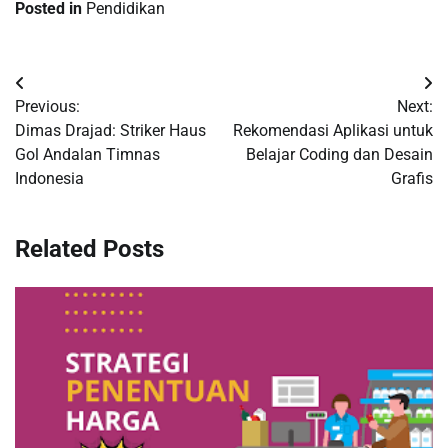
Posted in
Pendidikan
Navigasi
Previous:
Next:
pos
Dimas Drajad: Striker Haus
Rekomendasi Aplikasi untuk
Gol Andalan Timnas
Belajar Coding dan Desain
Indonesia
Grafis
Related Posts