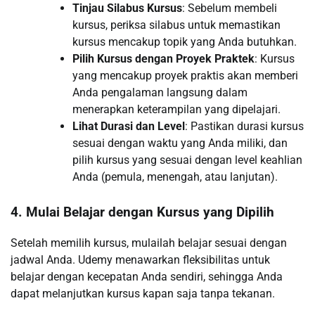
Tinjau Silabus Kursus
: Sebelum membeli
kursus, periksa silabus untuk memastikan
kursus mencakup topik yang Anda butuhkan.
Pilih Kursus dengan Proyek Praktek
: Kursus
yang mencakup proyek praktis akan memberi
Anda pengalaman langsung dalam
menerapkan keterampilan yang dipelajari.
Lihat Durasi dan Level
: Pastikan durasi kursus
sesuai dengan waktu yang Anda miliki, dan
pilih kursus yang sesuai dengan level keahlian
Anda (pemula, menengah, atau lanjutan).
4. Mulai Belajar dengan Kursus yang Dipilih
Setelah memilih kursus, mulailah belajar sesuai dengan
jadwal Anda. Udemy menawarkan fleksibilitas untuk
belajar dengan kecepatan Anda sendiri, sehingga Anda
dapat melanjutkan kursus kapan saja tanpa tekanan.