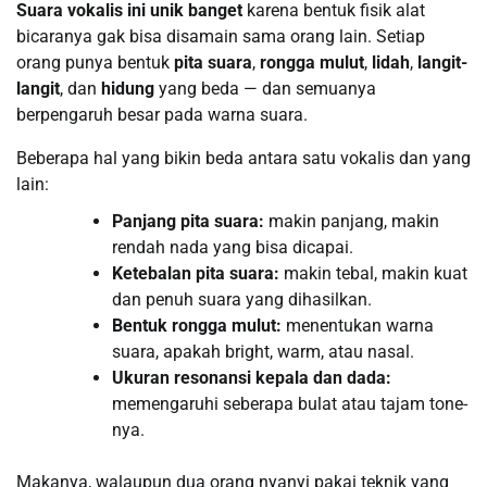
Suara vokalis ini unik banget
karena bentuk fisik alat
bicaranya gak bisa disamain sama orang lain. Setiap
orang punya bentuk
pita suara
,
rongga mulut
,
lidah
,
langit-
langit
, dan
hidung
yang beda — dan semuanya
berpengaruh besar pada warna suara.
Beberapa hal yang bikin beda antara satu vokalis dan yang
lain:
Panjang pita suara:
makin panjang, makin
rendah nada yang bisa dicapai.
Ketebalan pita suara:
makin tebal, makin kuat
dan penuh suara yang dihasilkan.
Bentuk rongga mulut:
menentukan warna
suara, apakah bright, warm, atau nasal.
Ukuran resonansi kepala dan dada:
memengaruhi seberapa bulat atau tajam tone-
nya.
Makanya, walaupun dua orang nyanyi pakai teknik yang