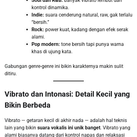
Soul dan R&B:
banyak vibrato lembut dan
kontrol dinamika.
Indie:
suara cenderung natural, raw, gak terlalu
“bersih.”
Rock:
power kuat, kadang dengan efek serak
alami.
Pop modern:
tone bersih tapi punya warna
khas di ujung kata.
Gabungan genre-genre ini bikin karakternya makin sulit
ditiru.
Vibrato dan Intonasi: Detail Kecil yang
Bikin Berbeda
Vibrato — getaran kecil di akhir nada — adalah hal teknis
lain yang bikin
suara vokalis ini unik banget
. Vibrato yang
alami biasanya datang dari kontrol napas dan relaksasi