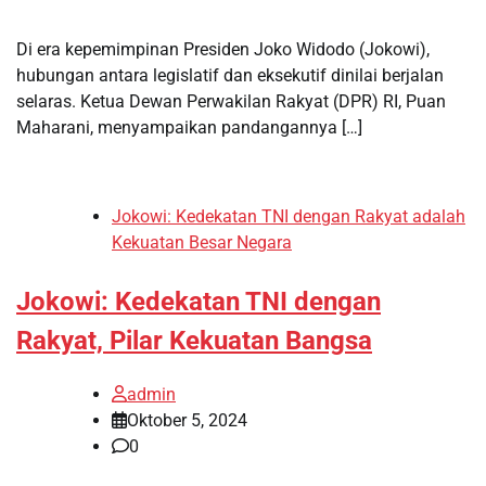
Di era kepemimpinan Presiden Joko Widodo (Jokowi),
hubungan antara legislatif dan eksekutif dinilai berjalan
selaras. Ketua Dewan Perwakilan Rakyat (DPR) RI, Puan
Maharani, menyampaikan pandangannya […]
Jokowi: Kedekatan TNI dengan Rakyat adalah
Kekuatan Besar Negara
Jokowi: Kedekatan TNI dengan
Rakyat, Pilar Kekuatan Bangsa
admin
Oktober 5, 2024
0