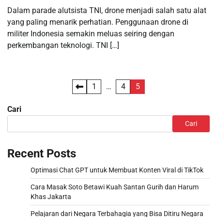
Dalam parade alutsista TNI, drone menjadi salah satu alat
yang paling menarik perhatian. Penggunaan drone di
militer Indonesia semakin meluas seiring dengan
perkembangan teknologi. TNI […]
Paginasi
1
…
4
5
pos
Cari
Cari
Recent Posts
Optimasi Chat GPT untuk Membuat Konten Viral di TikTok
Cara Masak Soto Betawi Kuah Santan Gurih dan Harum
Khas Jakarta
Pelajaran dari Negara Terbahagia yang Bisa Ditiru Negara